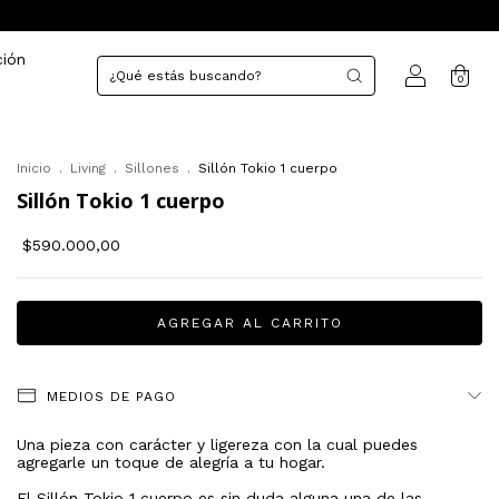
ción
0
Inicio
.
Living
.
Sillones
.
Sillón Tokio 1 cuerpo
Sillón Tokio 1 cuerpo
$590.000,00
MEDIOS DE PAGO
Una pieza con carácter y ligereza con la cual puedes
agregarle un toque de alegría a tu hogar.
El Sillón Tokio 1 cuerpo es sin duda alguna una de las