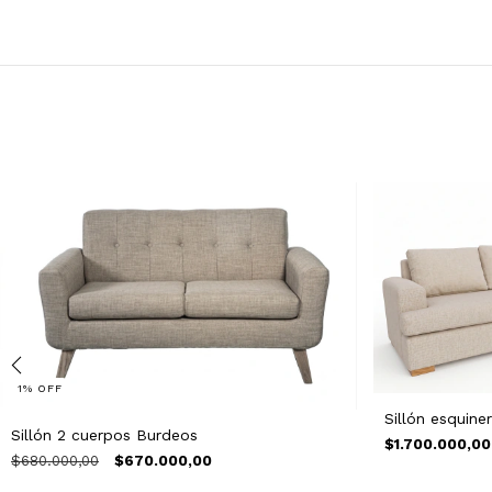
1
%
OFF
Sillón esquiner
Sillón 2 cuerpos Burdeos
$1.700.000,00
$680.000,00
$670.000,00