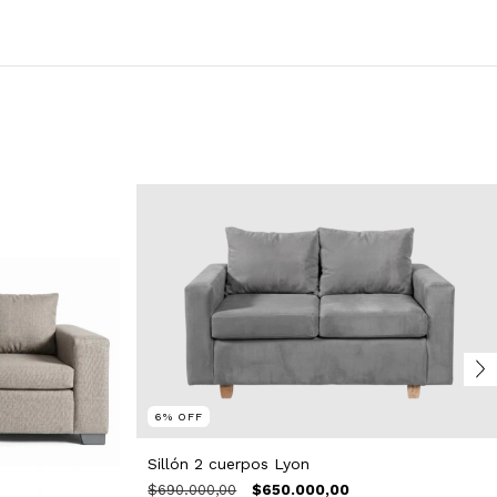
6
%
OFF
Sillón 2 cuerpos Lyon
$690.000,00
$650.000,00