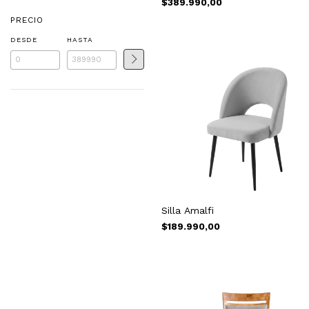
$389.990,00
PRECIO
DESDE
HASTA
Silla Amalfi
$189.990,00