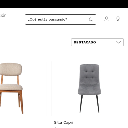
ción
0
Silla Capri