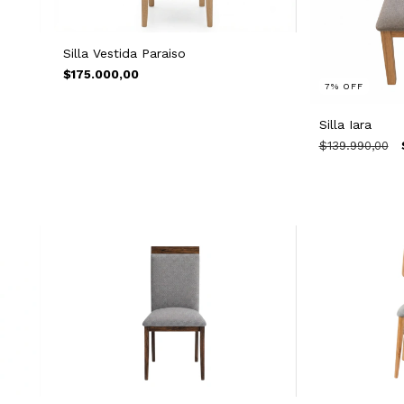
Silla Vestida Paraiso
$175.000,00
7
%
OFF
Silla Iara
$139.990,00