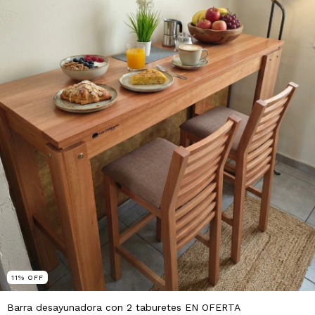
11
%
OFF
Barra desayunadora con 2 taburetes EN OFERTA