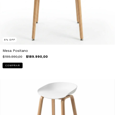
5
%
OFF
Mesa Positano
$199.990,00
$189.990,00