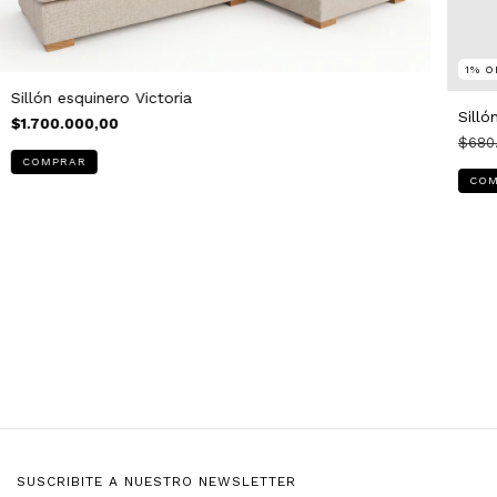
1
%
O
Sillón esquinero Victoria
Silló
$1.700.000,00
$680
SUSCRIBITE A NUESTRO NEWSLETTER