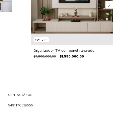
16
%
OFF
Organizador TV con panel ranurado
$1.900.000,00
$1.590.000,00
CONTACTÁNOS
5491176518555