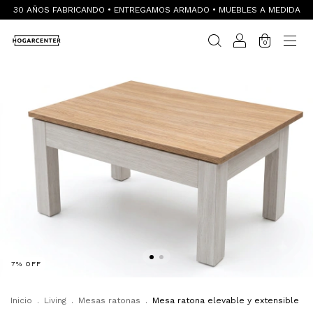
30 AÑOS FABRICANDO • ENTREGAMOS ARMADO • MUEBLES A MEDIDA
0
7
%
OFF
Inicio
.
Living
.
Mesas ratonas
.
Mesa ratona elevable y extensible