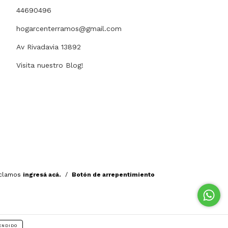
44690496
hogarcenterramos@gmail.com
Av Rivadavia 13892
Visita nuestro Blog!
eclamos
ingresá acá.
/
Botón de arrepentimiento
ENDIDO