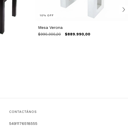
10
%
OFF
Mesa Verona
$990.000,00
$889.990,00
CONTACTÁNOS
5491176518555