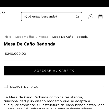
ción
0
Inicio
.
Mesa y Sillas
.
Mesas
.
Mesa De Caño Redonda
Mesa De Caño Redonda
$240.000,00
MEDIOS DE PAGO
La Mesa de Caño Redonda combina resistencia,
funcionalidad y un diseño moderno que se adapta a
cualquier ambiente. Su estructura de caño brinda estabilidad
y larga vida útil, mientras que la tapa redonda ofrece