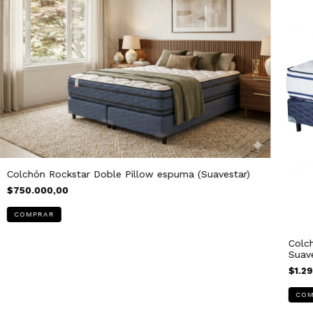
Colchón Rockstar Doble Pillow espuma (Suavestar)
$750.000,00
COMPRAR
Colc
Suav
$1.2
COM