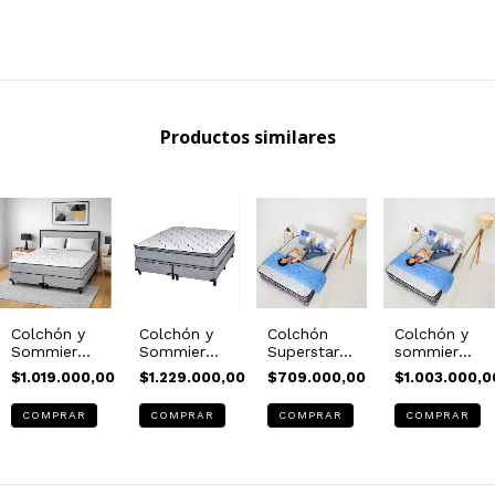
Productos similares
Colchón y
Colchón y
Colchón
Colchón y
Sommier
Sommier
Superstar
sommier
Boreal
Doble
EP de
Superstar
$1.019.000,00
$1.229.000,00
$709.000,00
$1.003.000,0
Bamboo de
Pillow
Resortes
EP de
Resortes
Boreal
(Suavestar)
Resortes
COMPRAR
COMPRAR
COMPRAR
COMPRAR
Suavestar
Bamboo de
(Suavestar)
Resortes
Suavestar